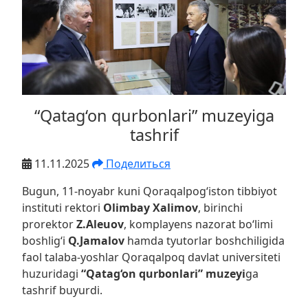
“Qatag‘on qurbonlari” muzeyiga
tashrif
11.11.2025
Поделиться
Bugun, 11-noyabr kuni Qoraqalpog‘iston tibbiyot
instituti rektori
Olimbay Xalimov
, birinchi
prorektor
Z.Aleuov
, komplayens nazorat bo‘limi
boshlig‘i
Q.Jamalov
hamda tyutorlar boshchiligida
faol talaba-yoshlar Qoraqalpoq davlat universiteti
huzuridagi
“Qatag‘on qurbonlari” muzeyi
ga
tashrif buyurdi.