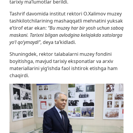
tarixiy ma’lumotlar berildi.
Tashrif davomida institut rektori O.Xalimov muzey
tashkilotchilarining mashaqqatli mehnatini yuksak
e’tirof etar ekan:
“Bu muzey har bir yosh uchun saboq
maskani. Tarixni bilgan avlodgina kelajakda xatolarga
yo‘l qo‘ymaydi”
, deya ta’kidladi.
Shuningdek, rektor talabalarni muzey fondini
boyitishga, mavjud tarixiy eksponatlar va arxiv
materiallarini yig‘ishda faol ishtirok etishga ham
chaqirdi.