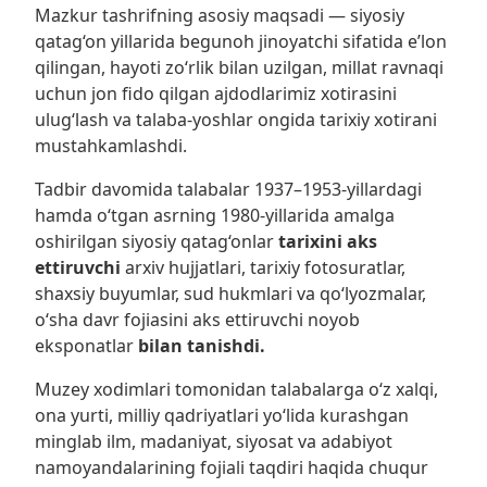
Mazkur tashrifning asosiy maqsadi — siyosiy
qatag‘on yillarida begunoh jinoyatchi sifatida e’lon
qilingan, hayoti zo‘rlik bilan uzilgan, millat ravnaqi
uchun jon fido qilgan ajdodlarimiz xotirasini
ulug‘lash va talaba-yoshlar ongida tarixiy xotirani
mustahkamlashdi.
Tadbir davomida talabalar 1937–1953-yillardagi
hamda o‘tgan asrning 1980-yillarida amalga
oshirilgan siyosiy qatag‘onlar
tarixini aks
ettiruvchi
arxiv hujjatlari, tarixiy fotosuratlar,
shaxsiy buyumlar, sud hukmlari va qo‘lyozmalar,
o‘sha davr fojiasini aks ettiruvchi noyob
eksponatlar
bilan tanishdi.
Muzey xodimlari tomonidan talabalarga o‘z xalqi,
ona yurti, milliy qadriyatlari yo‘lida kurashgan
minglab ilm, madaniyat, siyosat va adabiyot
namoyandalarining fojiali taqdiri haqida chuqur