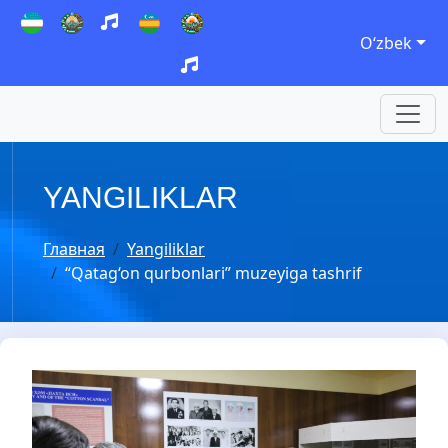
Oʻzbek
YANGILIKLAR
Главная
Yangiliklar
“Qatag‘on qurbonlari” muzeyiga tashrif