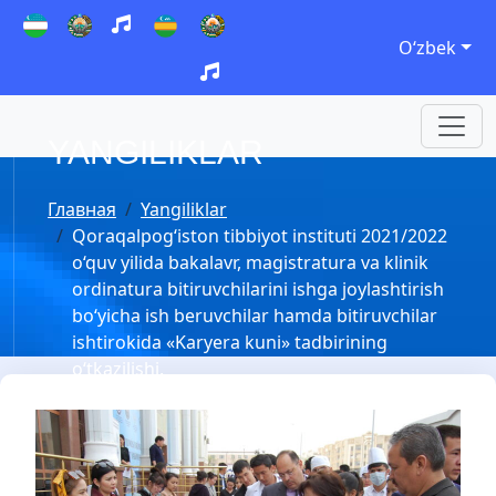
Oʻzbek
YANGILIKLAR
Главная
Yangiliklar
Qoraqalpog‘iston tibbiyot instituti 2021/2022
o‘quv yilida bakalavr, magistratura va klinik
ordinatura bitiruvchilarini ishga joylashtirish
bo‘yicha ish beruvchilar hamda bitiruvchilar
ishtirokida «Karyera kuni» tadbirining
o‘tkazilishi.