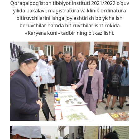
Qoraqalpog‘iston tibbiyot instituti 2021/2022 o‘quv
yilida bakalavr, magistratura va klinik ordinatura
bitiruvchilarini ishga joylashtirish bo‘yicha ish
beruvchilar hamda bitiruvchilar ishtirokida
«Karyera kuni» tadbirining o‘tkazilishi.