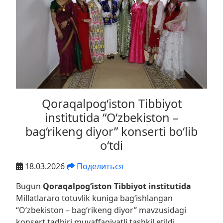
Qoraqalpog‘iston Tibbiyot
institutida “O‘zbekiston –
bag‘rikeng diyor” konserti bo‘lib
o‘tdi
18.03.2026
Поделиться
Bugun
Qoraqalpog‘iston Tibbiyot institutida
Millatlararo totuvlik kuniga bag‘ishlangan
“O‘zbekiston – bag‘rikeng diyor” mavzusidagi
konsert tadbiri muvaffaqiyatli tashkil etildi.