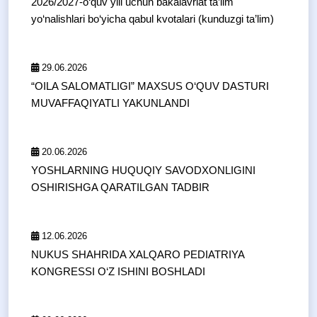
2026/2027-o‘quv yili uchun bakalavriat ta’lim
yo‘nalishlari bo‘yicha qabul kvotalari (kunduzgi ta’lim)
29.06.2026
“OILA SALOMATLIGI” MAXSUS O‘QUV DASTURI
MUVAFFAQIYATLI YAKUNLANDI
20.06.2026
YOSHLARNING HUQUQIY SAVODXONLIGINI
OSHIRISHGA QARATILGAN TADBIR
12.06.2026
NUKUS SHAHRIDA XALQARO PEDIATRIYA
KONGRESSI O‘Z ISHINI BOSHLADI