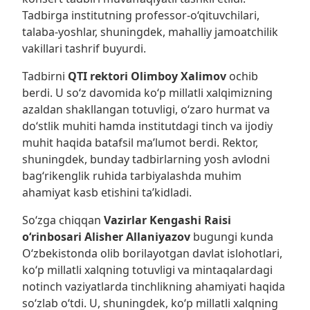
Tadbirga institutning professor-o‘qituvchilari,
talaba-yoshlar, shuningdek, mahalliy jamoatchilik
vakillari tashrif buyurdi.
Tadbirni
QTI rektori Olimboy Xalimov
ochib
berdi. U so‘z davomida ko‘p millatli xalqimizning
azaldan shakllangan totuvligi, o‘zaro hurmat va
do‘stlik muhiti hamda institutdagi tinch va ijodiy
muhit haqida batafsil ma’lumot berdi. Rektor,
shuningdek, bunday tadbirlarning yosh avlodni
bag‘rikenglik ruhida tarbiyalashda muhim
ahamiyat kasb etishini ta’kidladi.
So‘zga chiqqan
Vazirlar Kengashi Raisi
o‘rinbosari Alisher Allaniyazov
bugungi kunda
O‘zbekistonda olib borilayotgan davlat islohotlari,
ko‘p millatli xalqning totuvligi va mintaqalardagi
notinch vaziyatlarda tinchlikning ahamiyati haqida
so‘zlab o‘tdi. U, shuningdek, ko‘p millatli xalqning