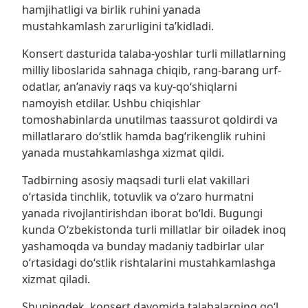
hamjihatligi va birlik ruhini yanada
mustahkamlash zarurligini ta’kidladi.
Konsert dasturida talaba-yoshlar turli millatlarning
milliy liboslarida sahnaga chiqib, rang-barang urf-
odatlar, an’anaviy raqs va kuy-qo‘shiqlarni
namoyish etdilar. Ushbu chiqishlar
tomoshabinlarda unutilmas taassurot qoldirdi va
millatlararo do‘stlik hamda bag‘rikenglik ruhini
yanada mustahkamlashga xizmat qildi.
Tadbirning asosiy maqsadi turli elat vakillari
o‘rtasida tinchlik, totuvlik va o‘zaro hurmatni
yanada rivojlantirishdan iborat bo‘ldi. Bugungi
kunda O‘zbekistonda turli millatlar bir oiladek inoq
yashamoqda va bunday madaniy tadbirlar ular
o‘rtasidagi do‘stlik rishtalarini mustahkamlashga
xizmat qiladi.
Shuningdek, konsert davomida talabalarning qo‘l