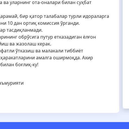
а ва уларнинг ота-оналари билан суҳбат
қарамай, бир қатор талабалар турли идораларга
ни 10 дан ортиқ комиссия ўрганди.
ар тасдиқланмади.
рининг обрўсига путур етказадиган ёлғон
иш ва жазолаш керак.
ифатли ўтказиш ва малакали тиббиёт
-ҳаракатларини амалга оширмоқда. Aхир
билан боғлиқ-ку!
маъмурияти