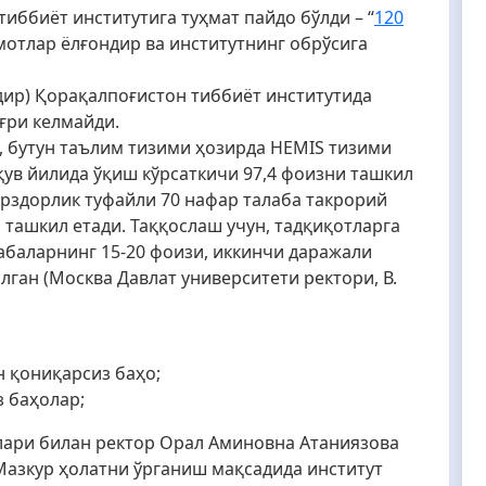
ббиёт институтига туҳмат пайдо бўлди – “
120
мотлар ёлғондир ва институтнинг обрўсига
дир) Қорақалпоғистон тиббиёт институтида
ғри келмайди.
, бутун таълим тизими ҳозирда HEMIS тизими
қув йилида ўқиш кўрсаткичи 97,4 фоизни ташкил
арздорлик туфайли 70 нафар талаба такрорий
 ташкил етади. Таққослаш учун, тадқиқотларга
лабаларнинг 15-20 фоизи, иккинчи даражали
лган (Москва Давлат университети ректори, В.
н қониқарсиз баҳо;
 баҳолар;
алари билан ректор Орал Aминовна Aтаниязова
Мазкур ҳолатни ўрганиш мақсадида институт