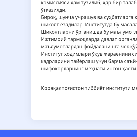
комиссияси ҳам тузилиб, ҳар бир талаб
ўтказилди.
Бироқ, шунча учрашув ва суҳбатларга 
шикоят ёзадилар. Институтда бу масала
Шикоятларни ўрганишда бу маълумотл
Ижтимоий тармоқларда давлат органла
маълумотлардан фойдаланишга чек қўй
Институт ходимлари ўқув жараёнини с
кадрларини тайёрлаш учун барча саъй
шифокорларнинг меҳнати инсон ҳаёти 
Қорақалпоғистон тиббиёт институти 