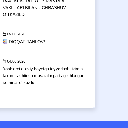
DAVLAT AUDITI OLIY MAKTABI
VAKILLARI BILAN UCHRASHUV
O‘TKAZILDI
09.06.2026
DIQQAT, TANLOV!
04.06.2026
Yoshlarni oilaviy hayotga tayyorlash tizimini
takomillashtirish masalalariga bag‘ishlangan
seminar o‘tkazildi