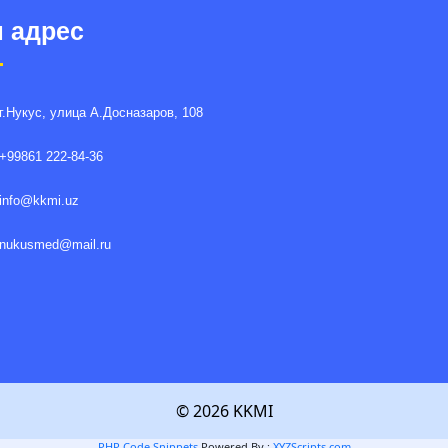
 адрес
г.Нукус, улица A.Досназаров, 108
+99861 222-84-36
info@kkmi.uz
nukusmed@mail.ru
© 2026 KKMI
PHP Code Snippets
Powered By :
XYZScripts.com