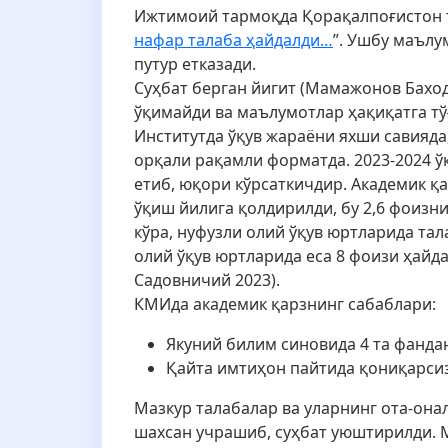
Ижтимоий тармоқда Қорақалпоғистон ти
нафар талаба ҳайдалди…
”. Ушбу маълу
путур етказади.
Суҳбат берган йигит (Мамажонов Бахо
ўқимайди ва маълумотлар ҳақиқатга тў
Институтда ўқув жараёни яхши савияда
орқали рақамли форматда. 2023-2024 ў
етиб, юқори кўрсаткичдир. Aкадемик қ
ўқиш йилига қолдирилди, бу 2,6 фоизни
кўра, нуфузли олий ўқув юртларида та
олий ўқув юртларида еса 8 фоизи ҳайда
Садовничий 2023).
КМИда академик қарзнинг сабаблари:
Якуний билим синовида 4 та фанда
Қайта имтиҳон пайтида қониқарсиз
Мазкур талабалар ва уларнинг ота-он
шахсан учрашиб, суҳбат уюштирилди. 