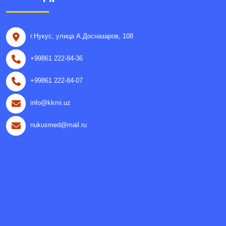
г.Нукус, улица A.Досназаров, 108
+99861 222-84-36
+99861 222-84-07
info@kkmi.uz
nukusmed@mail.ru