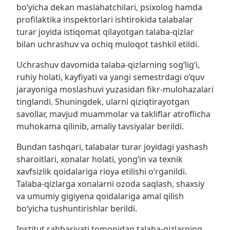
bo‘yicha dekan maslahatchilari, psixolog hamda
profilaktika inspektorlari ishtirokida talabalar
turar joyida istiqomat qilayotgan talaba-qizlar
bilan uchrashuv va ochiq muloqot tashkil etildi.
Uchrashuv davomida talaba-qizlarning sog‘lig‘i,
ruhiy holati, kayfiyati va yangi semestrdagi o‘quv
jarayoniga moslashuvi yuzasidan fikr-mulohazalari
tinglandi. Shuningdek, ularni qiziqtirayotgan
savollar, mavjud muammolar va takliflar atroflicha
muhokama qilinib, amaliy tavsiyalar berildi.
Bundan tashqari, talabalar turar joyidagi yashash
sharoitlari, xonalar holati, yong‘in va texnik
xavfsizlik qoidalariga rioya etilishi o‘rganildi.
Talaba-qizlarga xonalarni ozoda saqlash, shaxsiy
va umumiy gigiyena qoidalariga amal qilish
bo‘yicha tushuntirishlar berildi.
Institut rahbariyati tomonidan talaba-qizlarning