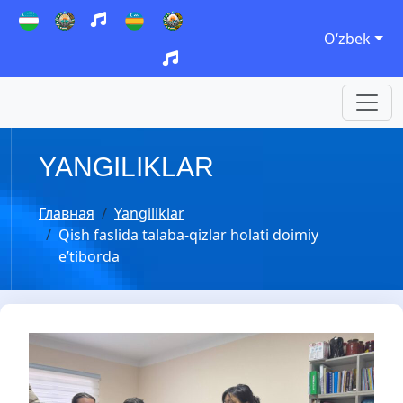
Oʻzbek
YANGILIKLAR
Главная
Yangiliklar
Qish faslida talaba-qizlar holati doimiy
e’tiborda