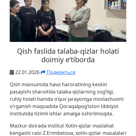
Qish faslida talaba-qizlar holati
doimiy e’tiborda
22.01.2026
Поделиться
Qish mavsumida havo haroratining keskin
pasayishi sharoitida talaba-qizlarning sog‘ligi,
ruhiy holati hamda o‘quv jarayoniga moslashuvini
o‘rganish maqsadida Qoraqalpog‘iston tibbiyot
institutida tizimli ishlar amalga oshirilmoqda.
Mazkur doirada institut Xotin-qizlar maslahat
kengashi raisi Z.Erimbetova, xotin-qizlar masalalari