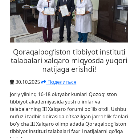
Qoraqalpog‘iston tibbiyot instituti
talabalari xalqaro miqyosda yuqori
natijaga erishdi!
30.10.2025
Поделиться
Joriy yilning 16-18 oktyabr kunlari Qozog‘iston
tibbiyot akademiyasida yosh olimlar va
talabalarning III Xalqaro forumi bo‘lib o‘tdi. Ushbu
nufuzli tadbir doirasida o‘tkazilgan jarrohlik fanlari
bo‘yicha III Xalqaro olimpiadada Qoraqalpog‘iston
tibbiyot instituti talabalari faxrli natijalarni qo‘lga