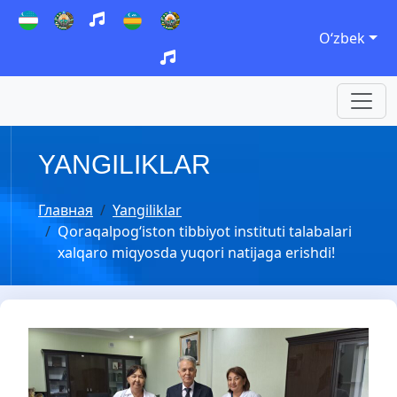
Oʻzbek
YANGILIKLAR
Главная
Yangiliklar
Qoraqalpog‘iston tibbiyot instituti talabalari
xalqaro miqyosda yuqori natijaga erishdi!