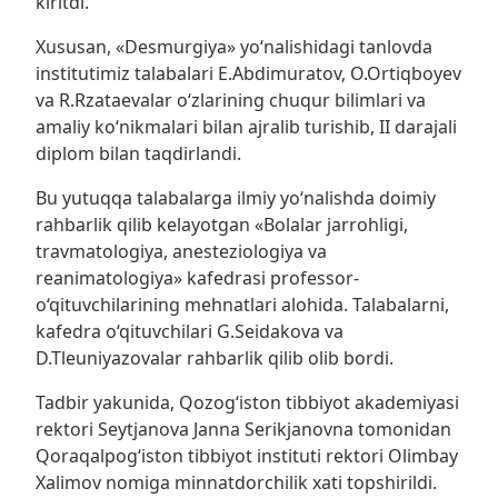
kiritdi.
Xususan, «Desmurgiya» yo‘nalishidagi tanlovda
institutimiz talabalari E.Abdimuratov, O.Ortiqboyev
va R.Rzataevalar o‘zlarining chuqur bilimlari va
amaliy ko‘nikmalari bilan ajralib turishib, II darajali
diplom bilan taqdirlandi.
Bu yutuqqa talabalarga ilmiy yo‘nalishda doimiy
rahbarlik qilib kelayotgan «Bolalar jarrohligi,
travmatologiya, anesteziologiya va
reanimatologiya» kafedrasi professor-
o‘qituvchilarining mehnatlari alohida. Talabalarni,
kafedra o‘qituvchilari G.Seidakova va
D.Tleuniyazovalar rahbarlik qilib olib bordi.
Tadbir yakunida, Qozog‘iston tibbiyot akademiyasi
rektori Seytjanova Janna Serikjanovna tomonidan
Qoraqalpog‘iston tibbiyot instituti rektori Olimbay
Xalimov nomiga minnatdorchilik xati topshirildi.