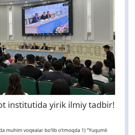
 institutida yirik ilmiy tadbir!
ida muhim voqealar bo‘lib o‘tmoqda 1) “Yuqumli