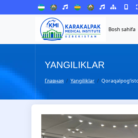
Bosh sahifa
YANGILIKLAR
Главная
Yangiliklar
Qoraqalpog‘iston