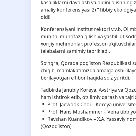
kasalliklarni davolash va oldini olishnin
amaliy konferensiyasi 2) “Tibbiy ekologiya
oldi!
Konferensiyani institut rektori v.v.b. Oli
muhitni muhofaza qilish va yashil iqtisodiyo
xorijiy mehmonlar, professor-o‘qituvchil
talabalarni samimiy tabrikladi.
So‘ngra, Qoraqalpog‘iston Respublikasi s
chiqib, mamlakatimizda amalga oshirilayot
berilayotgan e’tibor haqida so‘z yuritdi.
Tadbirda Janubiy Koreya, Avstriya va Qoz
ham ishtirok etib, o‘z ilmiy qarash va tajr
Prof. Jaewook Choi – Koreya universitet
Prof. Hans Moshammer – Vena tibbiyot u
Ravshan Kuandikov – X.A. Yassaviy nom
(Qozog‘iston)