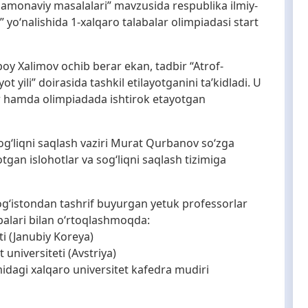
g zamonaviy masalalari” mavzusida respublika ilmiy-
” yo‘nalishida 1-xalqaro talabalar olimpiadasi start
mboy Xalimov ochib berar ekan, tadbir “Atrof-
t yili” doirasida tashkil etilayotganini ta’kidladi. U
ar hamda olimpiadada ishtirok etayotgan
og‘liqni saqlash vaziri Murat Qurbanov so‘zga
gan islohotlar va sog‘liqni saqlash tizimiga
og‘istondan tashrif buyurgan yetuk professorlar
ibalari bilan o‘rtoqlashmoqda:
i (Janubiy Koreya)
niversiteti (Avstriya)
idagi xalqaro universitet kafedra mudiri