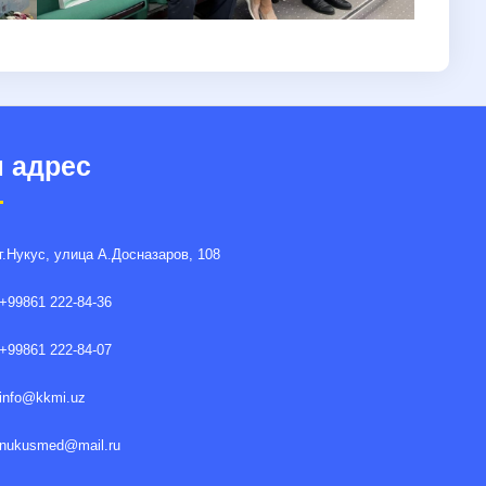
 адрес
г.Нукус, улица A.Досназаров, 108
+99861 222-84-36
+99861 222-84-07
info@kkmi.uz
nukusmed@mail.ru