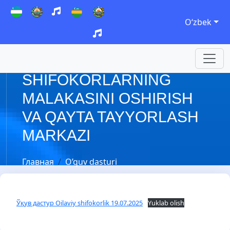
Oʻzbek
SHIFOKORLARNING
MALAKASINI OSHIRISH
VA QAYTA TAYYORLASH
MARKAZI
Главная
O’quv dasturi
Ўқув дастур Oilaviy shifokorlik 19.07.2025
Yuklab olish