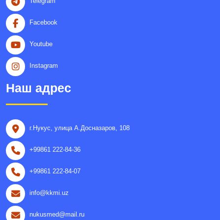
Telegram
Facebook
Youtube
Instagram
Наш адрес
г.Нукус, улица A.Досназаров, 108
+99861 222-84-36
+99861 222-84-07
info@kkmi.uz
nukusmed@mail.ru