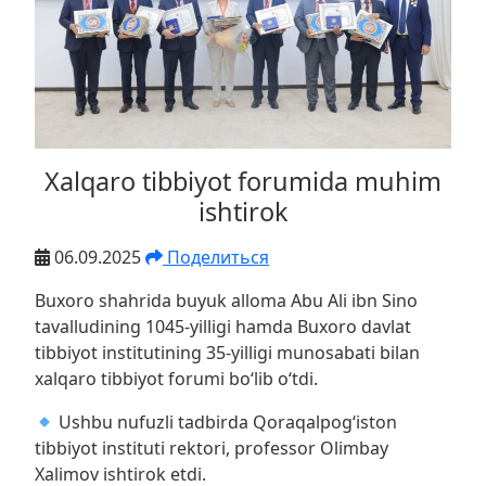
Xalqaro tibbiyot forumida muhim
ishtirok
06.09.2025
Поделиться
Buxoro shahrida buyuk alloma Abu Ali ibn Sino
tavalludining 1045-yilligi hamda Buxoro davlat
tibbiyot institutining 35-yilligi munosabati bilan
xalqaro tibbiyot forumi bo‘lib o‘tdi.
Ushbu nufuzli tadbirda Qoraqalpog‘iston
tibbiyot instituti rektori, professor Olimbay
Xalimov ishtirok etdi.