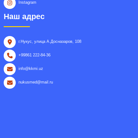
Instagram
Наш адрес
г.Нукус, улица A.Досназаров, 108
+99861 222-84-36
info@kkmi.uz
nukusmed@mail.ru