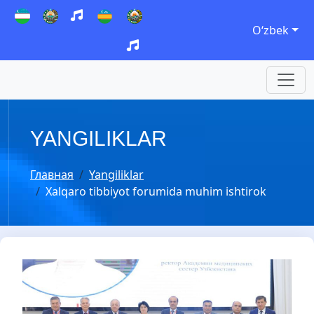
Oʻzbek
YANGILIKLAR
Главная
Yangiliklar
Xalqaro tibbiyot forumida muhim ishtirok