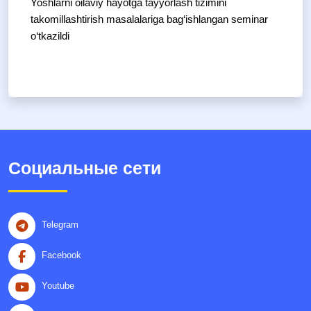
Yoshlarni oilaviy hayotga tayyorlash tizimini
takomillashtirish masalalariga bag‘ishlangan seminar
o‘tkazildi
Социальные сети
Telegram
Facebook
Youtube