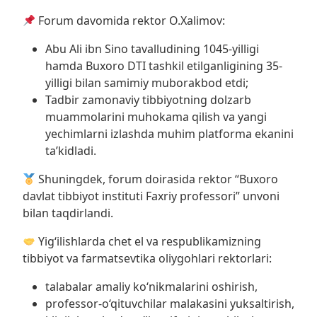
Forum davomida rektor O.Xalimov:
Abu Ali ibn Sino tavalludining 1045-yilligi
hamda Buxoro DTI tashkil etilganligining 35-
yilligi bilan samimiy muborakbod etdi;
Tadbir zamonaviy tibbiyotning dolzarb
muammolarini muhokama qilish va yangi
yechimlarni izlashda muhim platforma ekanini
ta’kidladi.
Shuningdek, forum doirasida rektor “Buxoro
davlat tibbiyot instituti Faxriy professori” unvoni
bilan taqdirlandi.
Yig‘ilishlarda chet el va respublikamizning
tibbiyot va farmatsevtika oliygohlari rektorlari:
talabalar amaliy ko‘nikmalarini oshirish,
professor-o‘qituvchilar malakasini yuksaltirish,