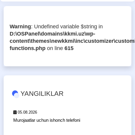
Warning
: Undefined variable $string in
D:\OSPanel\domains\kkmi.uz\wp-
content\themes\newkkmi\inc\customizer\customi
functions.php
on line
615
YANGILIKLAR
05.08.2026
Murojaatlar uchun ishonch telefoni