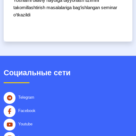
Yoshlarni oilaviy hayotga tayyorlash tizimini
takomillashtirish masalalariga bag‘ishlangan seminar
o‘tkazildi
Социальные сети
Telegram
Facebook
Youtube