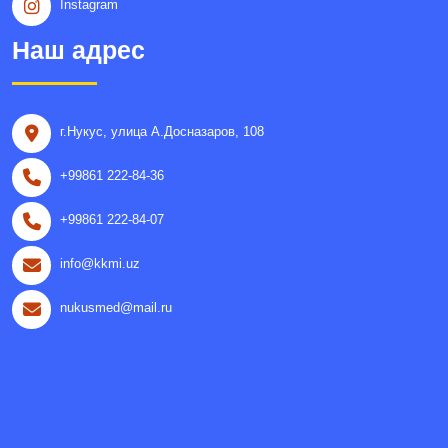
Instagram
Наш адрес
г.Нукус, улица A.Досназаров, 108
+99861 222-84-36
+99861 222-84-07
info@kkmi.uz
nukusmed@mail.ru