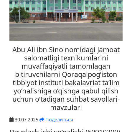
Abu Ali ibn Sino nomidagi Jamoat
salomatligi texnikumlarini
muvaffaqiyatli tamomlagan
bitiruvchilarni Qoraqalpog’iston
tibbiyot instituti bakalavriat ta’lim
yo‘nalishiga o‘qishga qabul qilish
uchun o‘tadigan suhbat savollari-
mavzulari
30.07.2025
Поделиться