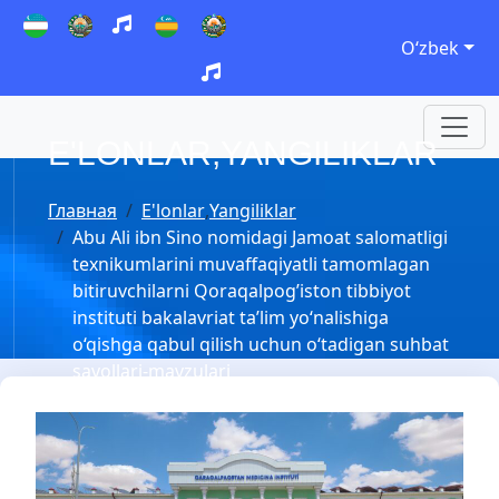
Oʻzbek
E'LONLAR
,
YANGILIKLAR
Главная
E'lonlar
,
Yangiliklar
Abu Ali ibn Sino nomidagi Jamoat salomatligi
texnikumlarini muvaffaqiyatli tamomlagan
bitiruvchilarni Qoraqalpog’iston tibbiyot
instituti bakalavriat ta’lim yo‘nalishiga
o‘qishga qabul qilish uchun o‘tadigan suhbat
savollari-mavzulari