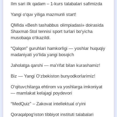
Ilm sari ilk qadam – 1-kurs talabalari safimizda
Yangi o‘quv yiliga mazmunli start!
QMIda «Besh tashabbus olimpiadasi» doirasida
Shaxmat-Stol tennisi sport turlari bo‘yicha
musobaqa o‘tkazildi.
“Qalqon” guruhlari hamkorligi — yoshlar huquqiy
madaniyati yo‘lida yangi bosqich
Jaholatga qarshi — ma’rifat bilan kurashamiz!
Biz — Yangi O‘zbekiston bunyodkorlarimiz!
O‘qituvchilarga ehtirom va yoshlarga imkoniyat
— mamlakat kelajagi poydevori
“MedQuiz” – Zakovat intellektual o‘yini
Qoraqalpog‘iston tibbiyot instituti talabalari