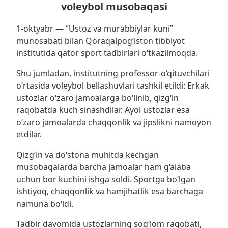
voleybol musobaqasi
1-oktyabr — “Ustoz va murabbiylar kuni”
munosabati bilan Qoraqalpog‘iston tibbiyot
institutida qator sport tadbirlari o‘tkazilmoqda.
Shu jumladan, institutning professor-o‘qituvchilari
o‘rtasida voleybol bellashuvlari tashkil etildi: Erkak
ustozlar o‘zaro jamoalarga bo‘linib, qizg‘in
raqobatda kuch sinashdilar. Ayol ustozlar esa
o‘zaro jamoalarda chaqqonlik va jipslikni namoyon
etdilar.
Qizg‘in va do‘stona muhitda kechgan
musobaqalarda barcha jamoalar ham g‘alaba
uchun bor kuchini ishga soldi. Sportga bo‘lgan
ishtiyoq, chaqqonlik va hamjihatlik esa barchaga
namuna bo‘ldi.
Tadbir davomida ustozlarning sog‘lom raqobati,