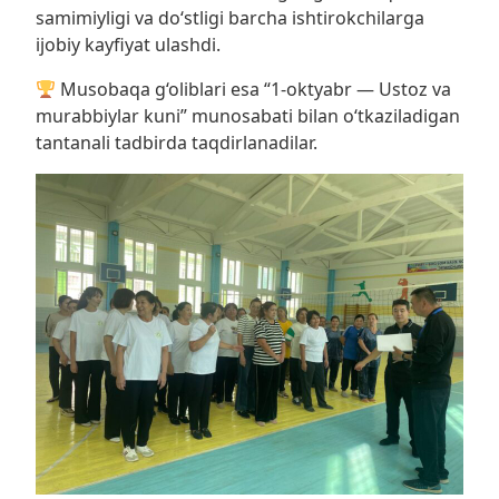
samimiyligi va do‘stligi barcha ishtirokchilarga
ijobiy kayfiyat ulashdi.
Musobaqa g‘oliblari esa “1-oktyabr — Ustoz va
murabbiylar kuni” munosabati bilan o‘tkaziladigan
tantanali tadbirda taqdirlanadilar.