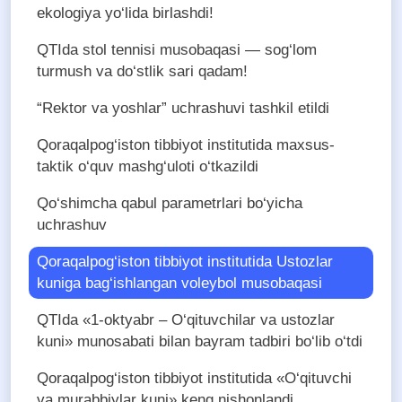
ekologiya yo‘lida birlashdi!
QTIda stol tennisi musobaqasi — sog‘lom
turmush va do‘stlik sari qadam!
“Rektor va yoshlar” uchrashuvi tashkil etildi
Qoraqalpog‘iston tibbiyot institutida maxsus-
taktik o‘quv mashg‘uloti o‘tkazildi
Qo‘shimcha qabul parametrlari bo‘yicha
uchrashuv
Qoraqalpog‘iston tibbiyot institutida Ustozlar
kuniga bag‘ishlangan voleybol musobaqasi
QTIda «1-oktyabr – O‘qituvchilar va ustozlar
kuni» munosabati bilan bayram tadbiri bo‘lib o‘tdi
Qoraqalpog‘iston tibbiyot institutida «O‘qituvchi
va murabbiylar kuni» keng nishonlandi