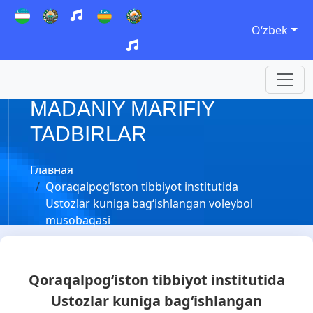
Oʻzbek
MADANIY MARIFIY
TADBIRLAR
Главная
Qoraqalpog‘iston tibbiyot institutida
Ustozlar kuniga bag‘ishlangan voleybol
musobaqasi
Qoraqalpog‘iston tibbiyot institutida
Ustozlar kuniga bag‘ishlangan