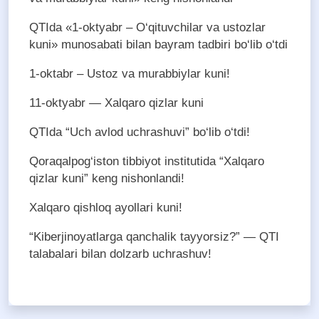
QTIda «1-oktyabr – O‘qituvchilar va ustozlar
kuni» munosabati bilan bayram tadbiri bo‘lib o‘tdi
1-oktabr – Ustoz va murabbiylar kuni!
11-oktyabr — Xalqaro qizlar kuni
QTIda “Uch avlod uchrashuvi” bo‘lib o‘tdi!
Qoraqalpog‘iston tibbiyot institutida “Xalqaro
qizlar kuni” keng nishonlandi!
Xalqaro qishloq ayollari kuni!
“Kiberjinoyatlarga qanchalik tayyorsiz?” — QTI
talabalari bilan dolzarb uchrashuv!