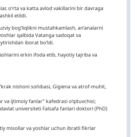
ar, o‘rta va katta avlod vakillarini bir davraga
shkil etildi.
uzviy bog‘liqlikni mustahkamlash, an’analarni
yoshlar qalbida Vatanga sadoqat va
tirishdan iborat bo‘ldi.
shlarini erkin ifoda etib, hayotiy tajriba va
‘krak nishoni sohibasi, Gigiena va atrof-muhit,
;
ar va ijtimoiy fanlar” kafedrasi o‘qituvchisi;
vlat universiteti Falsafa fanlari doktori (PhD)
 misollar va yoshlar uchun ibratli fikrlar