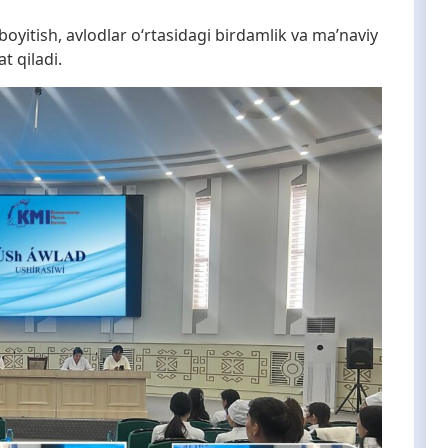
oyitish, avlodlar o‘rtasidagi birdamlik va ma’naviy
 qiladi.