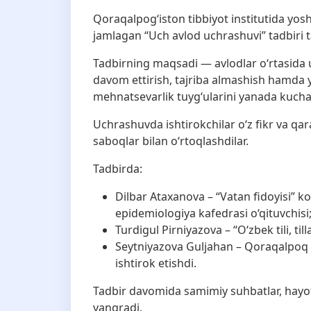
Qoraqalpog‘iston tibbiyot institutida yoshl
jamlagan “Uch avlod uchrashuvi” tadbiri ta
Tadbirning maqsadi — avlodlar o‘rtasida 
davom ettirish, tajriba almashish hamda 
mehnatsevarlik tuyg‘ularini yanada kuchay
Uchrashuvda ishtirokchilar o‘z fikr va qara
saboqlar bilan o‘rtoqlashdilar.
Tadbirda:
Dilbar Ataxanova – “Vatan fidoyisi” ko
epidemiologiya kafedrasi o‘qituvchisi
Turdigul Pirniyazova – “O‘zbek tili, till
Seytniyazova Guljahan – Qoraqalpoq da
ishtirok etishdi.
Tadbir davomida samimiy suhbatlar, hayotiy
yangradi.