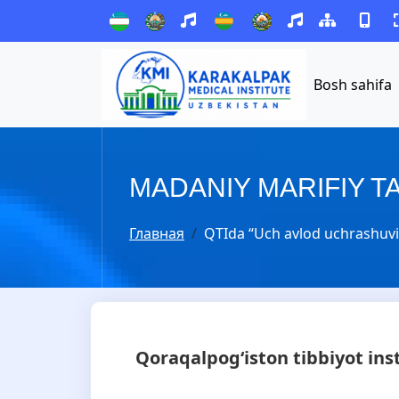
Bosh sahifa
MADANIY MARIFIY T
Главная
QTIda “Uch avlod uchrashuvi” 
Qoraqalpog‘iston tibbiyot inst