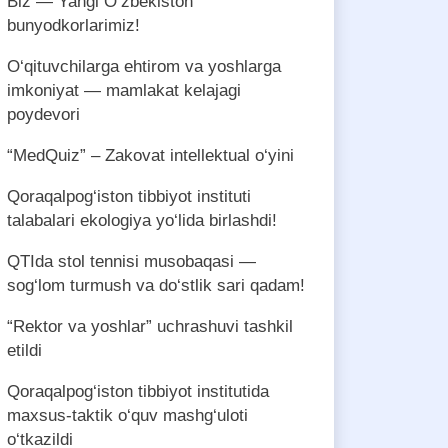
Biz — Yangi O‘zbekiston
bunyodkorlarimiz!
O‘qituvchilarga ehtirom va yoshlarga
imkoniyat — mamlakat kelajagi
poydevori
“MedQuiz” – Zakovat intellektual o‘yini
Qoraqalpog‘iston tibbiyot instituti
talabalari ekologiya yo‘lida birlashdi!
QTIda stol tennisi musobaqasi —
sog‘lom turmush va do‘stlik sari qadam!
“Rektor va yoshlar” uchrashuvi tashkil
etildi
Qoraqalpog‘iston tibbiyot institutida
maxsus-taktik o‘quv mashg‘uloti
o‘tkazildi