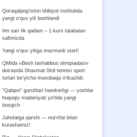
Qoraqalpog‘iston tibbiyot institutida
yangi o‘quv yili boshlandi
Ilm sari ilk qadam – 1-kurs talabalari
safimizda
Yangi o‘quv yiliga mazmunli start!
QMIda «Besh tashabbus olimpiadasi»
doirasida Shaxmat-Stol tennisi sport
turlari bo‘yicha musobaqa o‘tkazildi.
“Qalqon” guruhlari hamkorligi — yoshlar
huquqiy madaniyati yo‘lida yangi
bosqich
Jaholatga qarshi — ma’rifat bilan
kurashamiz!