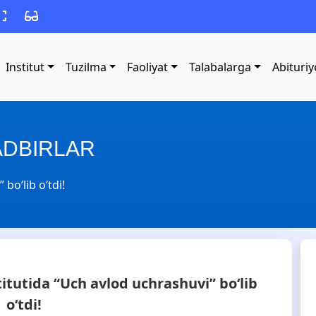
Institut
Tuzilma
Faoliyat
Talabalarga
Abituriy
ADBIRLAR
bo‘lib o‘tdi!
itutida “Uch avlod uchrashuvi” bo‘lib
o‘tdi!