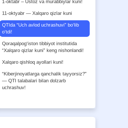
1-oktabr – Ustoz va murabbiylar kuni!
11-oktyabr — Xalqaro qizlar kuni
QTIda “Uch avlod uchrashuvi” bo‘lib
o‘tdi!
Qoraqalpog‘iston tibbiyot institutida
“Xalqaro qizlar kuni” keng nishonlandi!
Xalqaro qishloq ayollari kuni!
“Kiberjinoyatlarga qanchalik tayyorsiz?”
— QTI talabalari bilan dolzarb
uchrashuv!