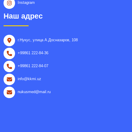
Instagram
Наш адрес
г.Нукус, улица A.Досназаров, 108
+99861 222-84-36
+99861 222-84-07
info@kkmi.uz
nukusmed@mail.ru