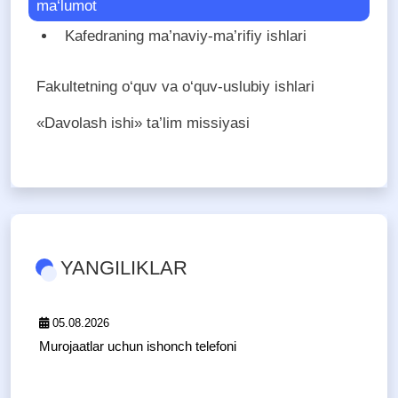
ma‘lumot
Kafedraning ma’naviy-ma’rifiy ishlari
Fakultetning o‘quv va o‘quv-uslubiy ishlari
«Davolash ishi» ta’lim missiyasi
YANGILIKLAR
05.08.2026
Murojaatlar uchun ishonch telefoni