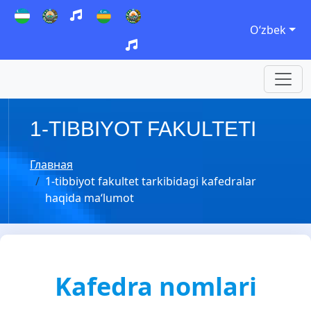
Oʻzbek
1-TIBBIYOT FAKULTETI
Главная
1-tibbiyot fakultet tarkibidagi kafedralar
haqida ma‘lumot
Kafedra nomlari