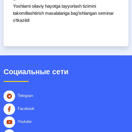
Yoshlarni oilaviy hayotga tayyorlash tizimini
takomillashtirish masalalariga bag‘ishlangan seminar
o‘tkazildi
Социальные сети
Telegram
Facebook
Youtube