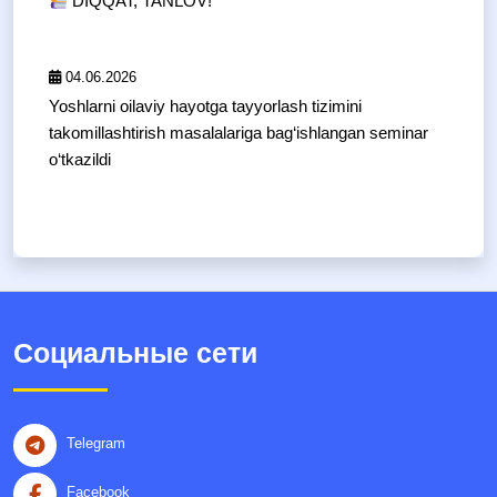
DIQQAT, TANLOV!
04.06.2026
Yoshlarni oilaviy hayotga tayyorlash tizimini
takomillashtirish masalalariga bag‘ishlangan seminar
o‘tkazildi
Социальные сети
Telegram
Facebook