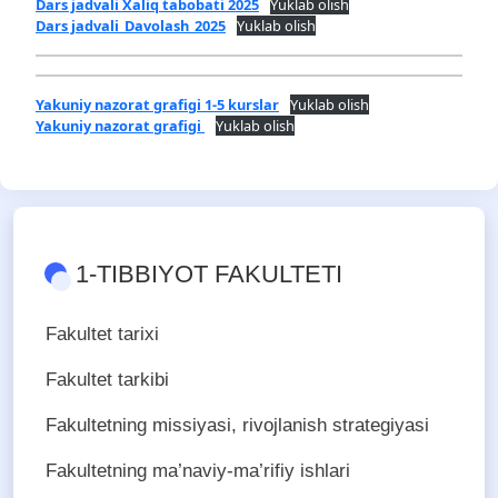
Dars jadvali Xaliq tabobati 2025
Yuklab olish
Dars jadvali_Davolash_2025
Yuklab olish
Yakuniy nazorat grafigi 1-5 kurslar
Yuklab olish
Yakuniy nazorat grafigi
Yuklab olish
1-TIBBIYOT FAKULTETI
Fakultet tarixi
Fakultet tarkibi
Fakultetning missiyasi, rivojlanish strategiyasi
Fakultetning ma’naviy-ma’rifiy ishlari