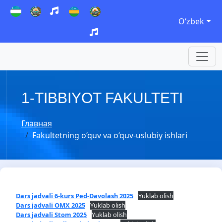
Oʻzbek
1-TIBBIYOT FAKULTETI
Главная
Fakultetning o‘quv va o‘quv-uslubiy ishlari
Dars jadvali 6-kurs Ped-Davolash 2025
Yuklab olish
Dars jadvali OMX 2025
Yuklab olish
Dars jadvali Stom 2025
Yuklab olish