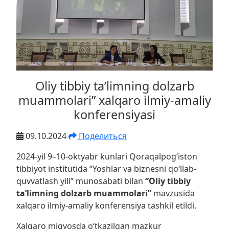
Oliy tibbiy ta’limning dolzarb
muammolari” xalqaro ilmiy-amaliy
konferensiyasi
09.10.2024
Поделиться
2024-yil 9–10-oktyabr kunlari Qoraqalpog‘iston
tibbiyot institutida “Yoshlar va biznesni qo‘llab-
quvvatlash yili” munosabati bilan
“Oliy tibbiy
ta’limning dolzarb muammolari”
mavzusida
xalqaro ilmiy-amaliy konferensiya tashkil etildi.
Xalqaro miqyosda o‘tkazilgan mazkur