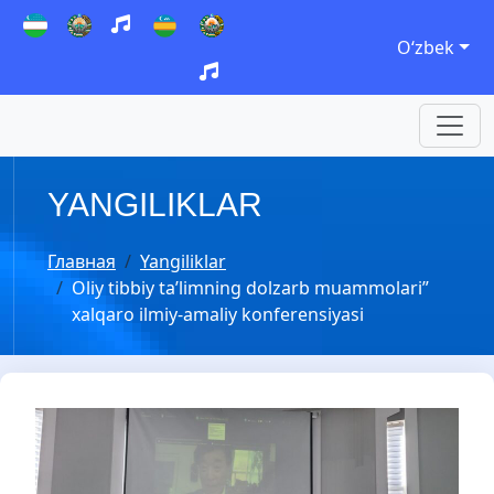
Oʻzbek
YANGILIKLAR
Главная
Yangiliklar
Oliy tibbiy ta’limning dolzarb muammolari”
xalqaro ilmiy-amaliy konferensiyasi