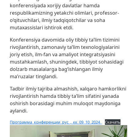
konferensiyada xorijiy davlatlar hamda
respublikamizning yetakchi olimlari, professor-
o‘qituvchilari, ilmiy tadqiqotchilar va soha
mutaxassislari ishtirok etdi.
Konferensiya davomida oliy tibbiy ta’lim tizimini
rivojlantirish, zamonaviy ta’lim texnologiyalarini
joriy etish, ilm-fan va amaliyot integratsiyasini
mustahkamlash, shuningdek, tibbiyot sohasidagi
dolzarb masalalarga bag‘ishlangan ilmiy
ma’ruzalar tinglandi.
Tadbir ilmiy tajriba almashish, xalqaro hamkorlikni
rivojlantirish hamda tibbiy ta’lim sifatini yanada
oshirish borasidagi muhim muloqot maydoniga
aylandi.
Программа_конференции_рус_,_кк_09_10_2024_
Скачать