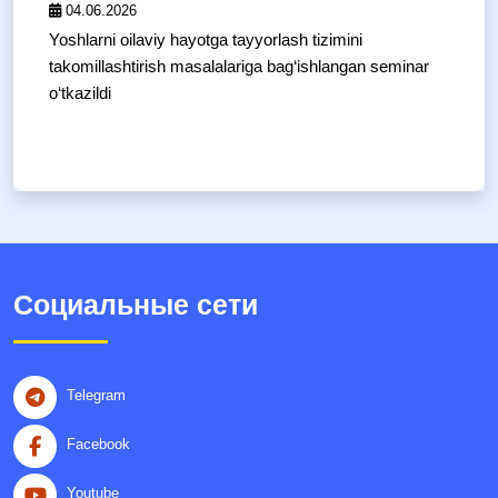
04.06.2026
Yoshlarni oilaviy hayotga tayyorlash tizimini
takomillashtirish masalalariga bag‘ishlangan seminar
o‘tkazildi
Социальные сети
Telegram
Facebook
Youtube