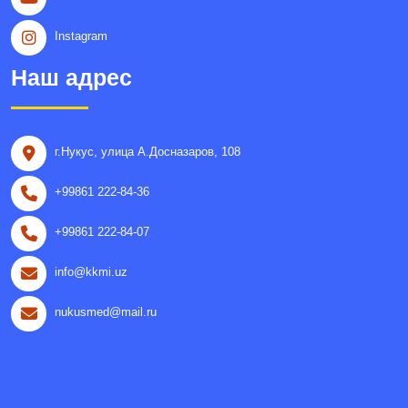
Instagram
Наш адрес
г.Нукус, улица A.Досназаров, 108
+99861 222-84-36
+99861 222-84-07
info@kkmi.uz
nukusmed@mail.ru