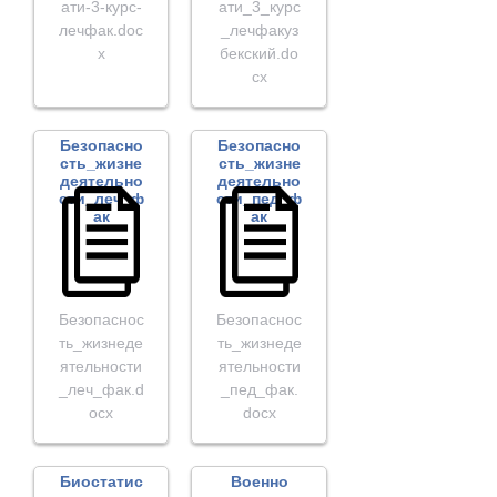
ати-3-курс-
ати_3_курс
лечфак.doc
_лечфакуз
x
бекский.do
cx
Безопасно
Безопасно
сть_жизне
сть_жизне
деятельно
деятельно
сти_леч_ф
сти_пед_ф
ак
ак
Безопаснос
Безопаснос
ть_жизнеде
ть_жизнеде
ятельности
ятельности
_леч_фак.d
_пед_фак.
ocx
docx
Биостатис
Военно