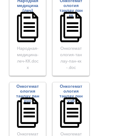
Народная
Онкогемат
медицина
ология
(леч)
танлау пан
кк
Народная-
Онкогемат
медицина-
ология-тан
леч-КК.doc
лау-пан-кк
x
-.doc
Онкогемат
Онкогемат
ология
ология
танлау пан
танлау пан
рус
узб
Онкогемат
Онкогемат