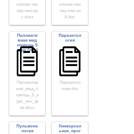
ология-тан
ология-тан
лау-пан-ру
лау-пан-уз
с.docx
б.doc
Паллиати
Паразитол
вная мед
огия
помощь 5
курс (леч)
Паллиатив
Паразитол
ная_мед_п
огия.doc
омощь_5_к
урс_леч_ф
ак.docx
Пульмоно
Универсал
логия
ьная_прог