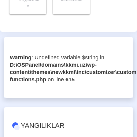
x
Warning
: Undefined variable $string in
D:\OSPanel\domains\kkmi.uz\wp-
content\themes\newkkmi\inc\customizer\customi
functions.php
on line
615
YANGILIKLAR