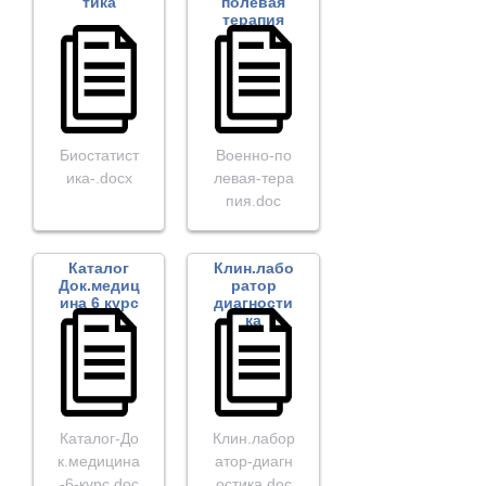
тика
полевая
терапия
Биостатист
Военно-по
ика-.docx
левая-тера
пия.doc
Каталог
Клин.лабо
Док.медиц
ратор
ина 6 курс
диагности
ка
Каталог-До
Клин.лабор
к.медицина
атор-диагн
-6-курс.doc
остика.doc