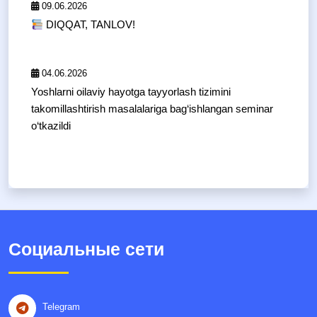
09.06.2026
DIQQAT, TANLOV!
04.06.2026
Yoshlarni oilaviy hayotga tayyorlash tizimini
takomillashtirish masalalariga bag‘ishlangan seminar
o‘tkazildi
Социальные сети
Telegram