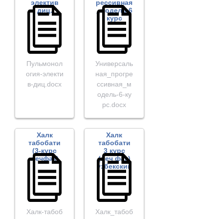
электив
рессивная
диц.
_модель 6
курс
Пульмонол
Универсаль
огия-электи
ная_прогре
в-диц.docx
ссивная_м
одель-6-ку
рс.docx
Халк
Халк
табобати
табобати
(3-курс
3 курс
лечфак)
(леч фак)
узбекский
Халк-табоб
Халк_табоб