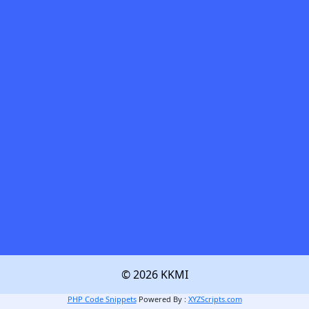
© 2026 KKMI
PHP Code Snippets
Powered By :
XYZScripts.com